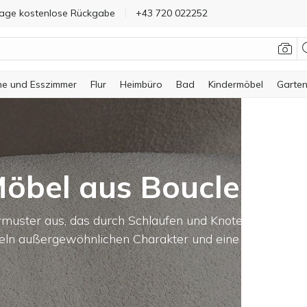
age kostenlose Rückgabe
+43 720 022252
he und Esszimmer
Flur
Heimbüro
Bad
Kindermöbel
Garte
öbel aus Boucle-Sto
turmuster aus, das durch Schlaufen und Knoten untersc
beln außergewöhnlichen Charakter und eine gemütliche