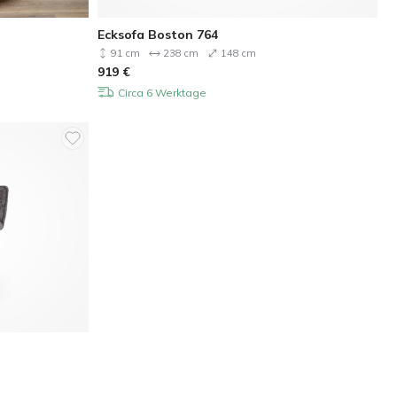
Ecksofa Boston 764
91 cm
238 cm
148 cm
919
€
Circa 6 Werktage