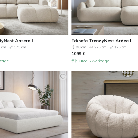
dyNest Ansera I
Ecksofa TrendyNest Ardea I
 cm
173 cm
90 cm
275 cm
175 cm
1099
€
ktage
Circa 6 Werktage