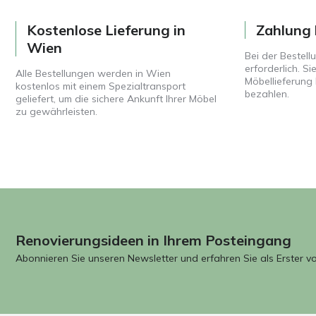
Kostenlose Lieferung in
Zahlung 
Wien
Bei der Bestell
erforderlich. S
Alle Bestellungen werden in Wien
Möbellieferung 
kostenlos mit einem Spezialtransport
bezahlen.
geliefert, um die sichere Ankunft Ihrer Möbel
zu gewährleisten.
Renovierungsideen in Ihrem Posteingang
Abonnieren Sie unseren Newsletter und erfahren Sie als Erster v