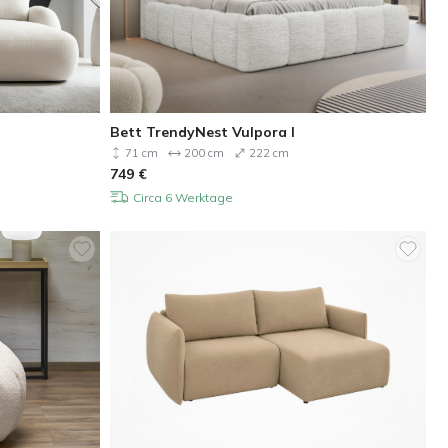
Bett TrendyNest Vulpora I
71 cm
200 cm
222 cm
749
€
Circa 6 Werktage