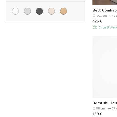
Bett Comfivo
101 cm
21
475
€
Circa 6 Wer
Barstuhl Hou
95 cm
57 
139
€