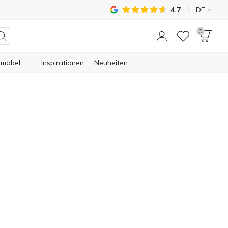
4.7
DE
0
nmöbel
Inspirationen
Neuheiten
ff
hiedlicher Größe entsteht. Dieses besondere Merkmal
 Atmosphäre.