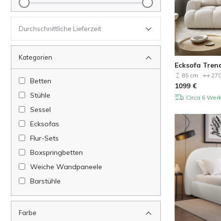
Durchschnittliche Lieferzeit
Kategorien
Ecksofa Tren
85 cm
270
Betten
1099
€
Stühle
Circa 6 Wer
Sessel
Ecksofas
Flur-Sets
Boxspringbetten
Weiche Wandpaneele
Barstühle
Farbe