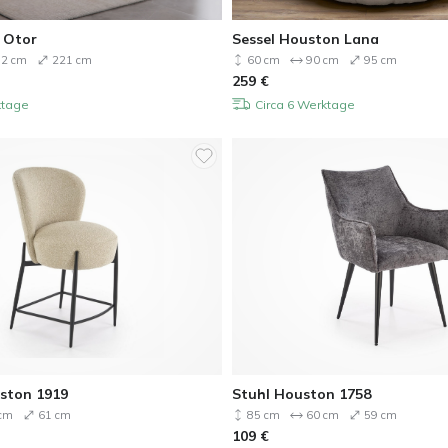
 Otor
Sessel Houston Lana
2 cm
221 cm
60 cm
90 cm
95 cm
259
€
ktage
Circa 6 Werktage
ston 1919
Stuhl Houston 1758
cm
61 cm
85 cm
60 cm
59 cm
109
€