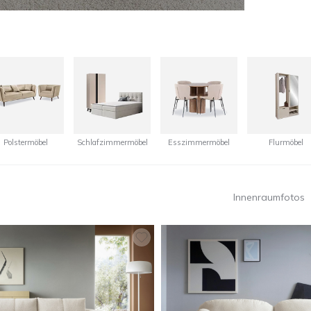
Polstermöbel
Schlafzimmermöbel
Esszimmermöbel
Flurmöbel
Innenraumfotos