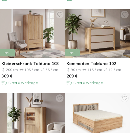
Neu
Neu
Kleiderschrank Talduno 103
Kommoden Talduno 102
200 cm
106.5 cm
56.5 cm
90 cm
116.5 cm
42.5 cm
369
€
269
€
Circa 6 Werktage
Circa 6 Werktage