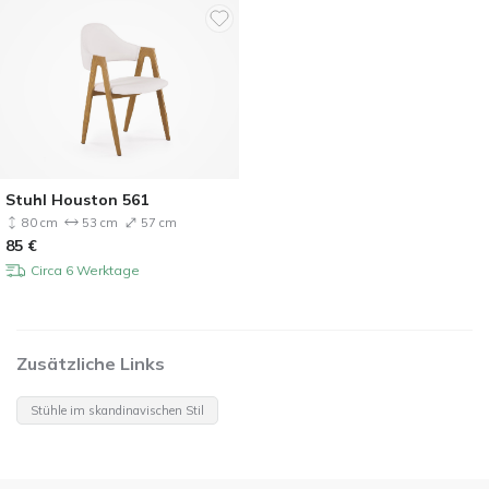
Stuhl Houston 561
80 cm
53 cm
57 cm
85
€
Circa 6 Werktage
Zusätzliche Links
Stühle im skandinavischen Stil