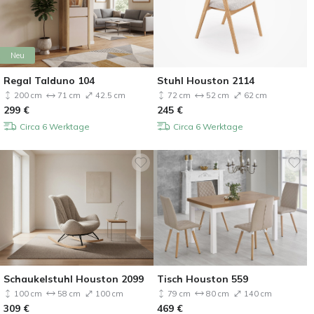
Neu
Regal Talduno 104
Stuhl Houston 2114
200 cm
71 cm
42.5 cm
72 cm
52 cm
62 cm
299
€
245
€
Circa 6 Werktage
Circa 6 Werktage
Schaukelstuhl Houston 2099
Tisch Houston 559
100 cm
58 cm
100 cm
79 cm
80 cm
140 cm
309
€
469
€