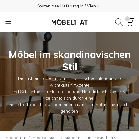
Kostenlose Lieferung in Wien
Zahlung bei Lieferung
0
365 Tage kostenlose Rückgabe
+43 720 022252
Möbel im skandinavischen
4.7
Stil
Kostenlose Lieferung in Wien
Zahlung bei Lieferung
Dies ist ein helles und minimalistisches Interieur, die
wichtigsten Akzente
365 Tage kostenlose Rückgabe
sind Schlichtheit, Funktionalität und Natürlichkeit. Dieser Stil
zeichnet sich durch eine
+43 720 022252
helle Farbpalette aus, der Innenraum ist in natürlichem Licht
gehalten.
4.7
/
/
Moebel1.at
Möbeldesigns
Möbel im skandinavischen Stil