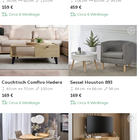
36 cm
60 cm
120 cm
106 cm
80 cm
95 cm
159
€
459
€
Circa 6 Werktage
Circa 6 Werktage
Couchtisch Comfivo Hedera
Sessel Houston 893
40 cm
70 cm
100 cm
64 cm
66 cm
58 cm
169
€
169
€
Circa 6 Werktage
Circa 6 Werktage