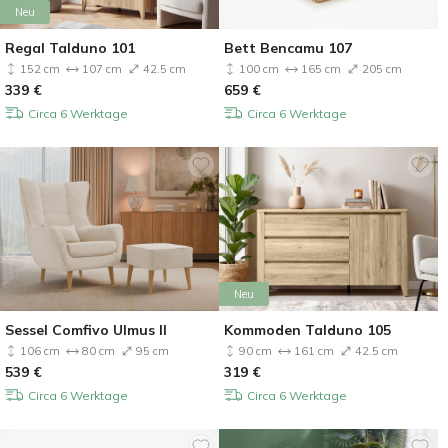
Neu
Regal Talduno 101
Bett Bencamu 107
152 cm
107 cm
42.5 cm
100 cm
165 cm
205 cm
339
€
659
€
Circa 6 Werktage
Circa 6 Werktage
Neu
Sessel Comfivo Ulmus II
Kommoden Talduno 105
106 cm
80 cm
95 cm
90 cm
161 cm
42.5 cm
539
€
319
€
Circa 6 Werktage
Circa 6 Werktage