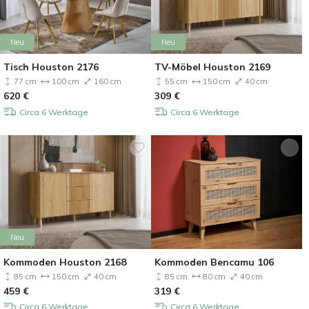
Neu
Neu
Tisch Houston 2176
TV-Möbel Houston 2169
77 cm
100 cm
160 cm
55 cm
150 cm
40 cm
620
€
309
€
Circa 6 Werktage
Circa 6 Werktage
Neu
Kommoden Houston 2168
Kommoden Bencamu 106
85 cm
150 cm
40 cm
85 cm
80 cm
40 cm
459
€
319
€
Circa 6 Werktage
Circa 6 Werktage