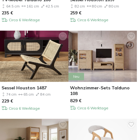
64.5 cm
161 cm
42.5 cm
82 cm
80 cm
80 cm
235
€
259
€
Circa 6 Werktage
Circa 6 Werktage
Neu
Sessel Houston 1487
Wohnzimmer-Sets Talduno
108
74 cm
65 cm
84 cm
829
€
229
€
Circa 6 Werktage
Circa 6 Werktage