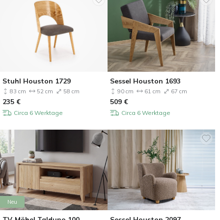
Stuhl Houston 1729
Sessel Houston 1693
83 cm
52 cm
58 cm
90 cm
61 cm
67 cm
235
€
509
€
Circa 6 Werktage
Circa 6 Werktage
Neu
TV-Möbel Talduno 100
Sessel Houston 2097