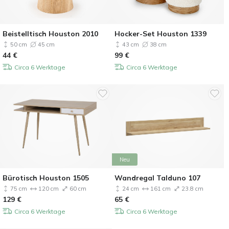
Beistelltisch Houston 2010
Hocker-Set Houston 1339
50 cm
45 cm
43 cm
38 cm
44
€
99
€
Circa 6 Werktage
Circa 6 Werktage
Neu
Bürotisch Houston 1505
Wandregal Talduno 107
75 cm
120 cm
60 cm
24 cm
161 cm
23.8 cm
129
€
65
€
Circa 6 Werktage
Circa 6 Werktage