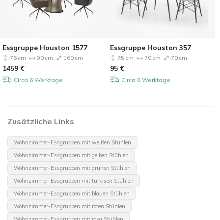
Essgruppe Houston 1577
Essgruppe Houston 357
76 cm
90 cm
160 cm
75 cm
70 cm
70 cm
1459
€
95
€
Circa 6 Werktage
Circa 6 Werktage
Zusätzliche Links
Wohnzimmer-Essgruppen mit weißen Stühlen
Wohnzimmer-Essgruppen mit gelben Stühlen
Wohnzimmer-Essgruppen mit grünen Stühlen
Wohnzimmer-Essgruppen mit türkisen Stühlen
Wohnzimmer-Essgruppen mit blauen Stühlen
Wohnzimmer-Essgruppen mit roten Stühlen
Wohnzimmer-Essgruppen mit rosa Stühlen