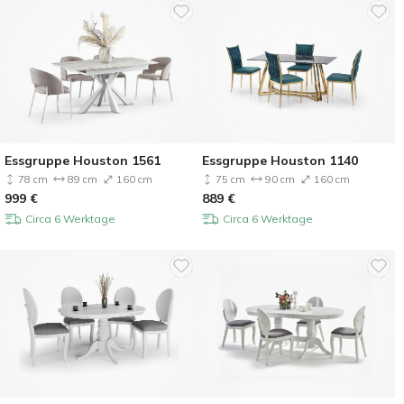
Essgruppe Houston 1561
Essgruppe Houston 1140
78 cm
89 cm
160 cm
75 cm
90 cm
160 cm
999
€
889
€
Circa 6 Werktage
Circa 6 Werktage