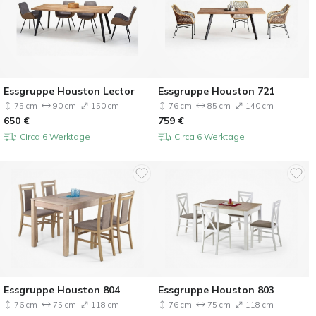
Essgruppe Houston Lector
Essgruppe Houston 721
75 cm
90 cm
150 cm
76 cm
85 cm
140 cm
650
€
759
€
Circa 6 Werktage
Circa 6 Werktage
Essgruppe Houston 804
Essgruppe Houston 803
76 cm
75 cm
118 cm
76 cm
75 cm
118 cm