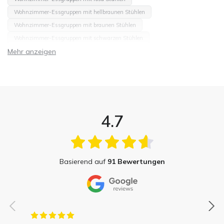
Wohnzimmer-Essgruppen mit hellbraunen Stühlen
Wohnzimmer-Essgruppen mit braunen Stühlen
Wohnzimmer-Essgruppen mit schwarzen Stühlen
Mehr anzeigen
Wohnzimmer-Essgruppen mit runder Tischplatte
Wohnzimmer-Essgruppen mit ovaler Tischplatte
Wohnzimmer-Essgruppen mit eckiger Tischplatte
Wohnzimmer-Essgruppen mit weißem Tisch
Wohnzimmer-Essgruppen mit gelbem Tisch
4.7
Wohnzimmer-Essgruppen mit hellbraunem Tisch
Wohnzimmer-Essgruppen mit braunem Tisch
Wohnzimmer-Essgruppen mit schwarzem Tisch
Basierend auf
91 Bewertungen