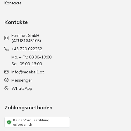
Kontakte
Kontakte
Furninet GmbH
(ATU81645105)
+43 720 022252
Mo. – Fr.: 08:00–19:00
Sa.: 09:00-13:00
info@moebel1.at
Messenger
WhatsApp
Zahlungsmethoden
Keine Vorauszahlung
erforderlich