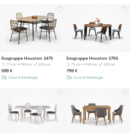
Essgruppe Houston 1475
Essgruppe Houston 1750
77 cm
90 cm
160 cm
75 cm
90 cm
160 cm
589
€
799
€
Circa 6 Werktage
Circa 6 Werktage