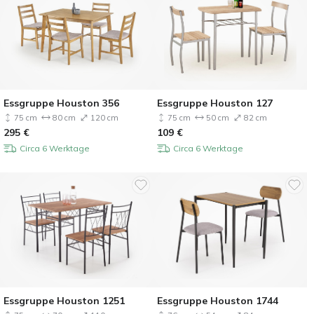
Essgruppe Houston 356
Essgruppe Houston 127
75 cm
80 cm
120 cm
75 cm
50 cm
82 cm
295
€
109
€
Circa 6 Werktage
Circa 6 Werktage
Essgruppe Houston 1251
Essgruppe Houston 1744