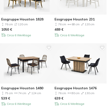
Essgruppe Houston 1828
Essgruppe Houston 231
76 cm
120 cm
76 cm
68 cm
120 cm
1050
€
489
€
Circa 6 Werktage
Circa 6 Werktage
Essgruppe Houston 1480
Essgruppe Houston 1476
75 cm
74 cm
124 cm
76 cm
80 cm
130 cm
539
€
639
€
Circa 6 Werktage
Circa 6 Werktage