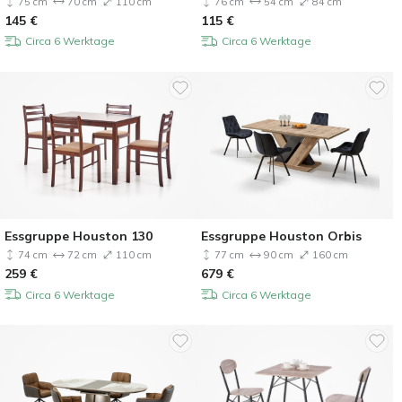
75 cm
70 cm
110 cm
76 cm
54 cm
84 cm
145
€
115
€
Circa 6 Werktage
Circa 6 Werktage
Essgruppe Houston 130
Essgruppe Houston Orbis
74 cm
72 cm
110 cm
77 cm
90 cm
160 cm
259
€
679
€
Circa 6 Werktage
Circa 6 Werktage