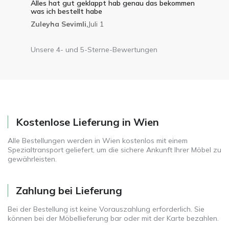
Alles hat gut geklappt hab genau das bekommen
was ich bestellt habe
Zuleyha Sevimli,
Juli 1
Unsere 4- und 5-Sterne-Bewertungen
Kostenlose Lieferung in Wien
Alle Bestellungen werden in Wien kostenlos mit einem
Spezialtransport geliefert, um die sichere Ankunft Ihrer Möbel zu
gewährleisten.
Zahlung bei Lieferung
Bei der Bestellung ist keine Vorauszahlung erforderlich. Sie
können bei der Möbellieferung bar oder mit der Karte bezahlen.