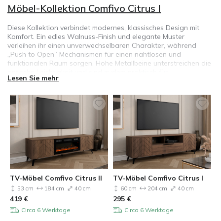
Möbel-Kollektion Comfivo Citrus I
Diese Kollektion verbindet modernes, klassisches Design mit
Komfort. Ein edles Walnuss-Finish und elegante Muster
verleihen ihr einen unverwechselbaren Charakter, während
„Push to Open” Mechanismen für einen nahtlosen und
funktionalen Raum sorgen. Hohe Metallbeine unterstreichen die
optische Leichtigkeit und sind zudem praktisch für
Lesen Sie mehr
Staubsaugerroboter. Diese Kollektion verleiht jedem Interieur
sowohl Raffinesse als auch eine gemütliche, moderne
Atmosphäre.
TV-Möbel Comfivo Citrus II
TV-Möbel Comfivo Citrus I
53 cm
184 cm
40 cm
60 cm
204 cm
40 cm
419
€
295
€
Circa 6 Werktage
Circa 6 Werktage