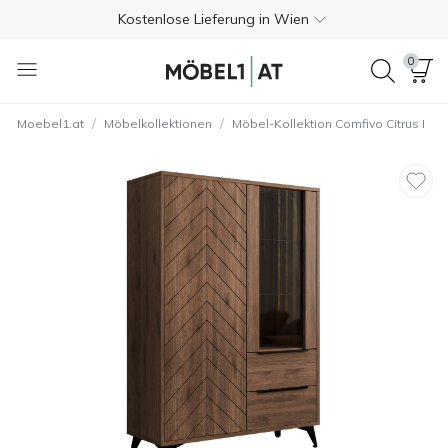
Kostenlose Lieferung in Wien
Zahlung bei Lieferung
0
365 Tage kostenlose Rückgabe
/
/
Moebel1.at
Möbelkollektionen
Möbel-Kollektion Comfivo Citrus I
+43 720 022252
4.7
Kostenlose Lieferung in Wien
Zahlung bei Lieferung
365 Tage kostenlose Rückgabe
+43 720 022252
4.7