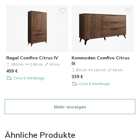
Regal Comfivo Citrus IV
Kommoden Comfivo Citrus
III
180 cm
104 cm
40 cm
80 cm
154 cm
40 cm
459
€
339
€
Circa 6 Werktage
Circa 6 Werktage
Mehr anzeigen
Ähnliche Produkte